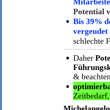
Mitarbeite
Potential 
Bis 39% de
vergeudet
schlechte 
Daher
Pote
Führungsk
& beachten
optimierba
Zeitbedarf
Michelangelo