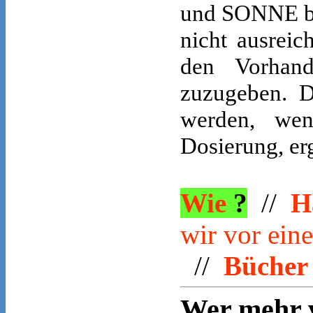
und SONNE ben
nicht ausreic
den Vorhan
zuzugeben. 
werden, wen
Dosierung, er
Wie
?
//
H
wir vor ein
//
Büche
Wer mehr 