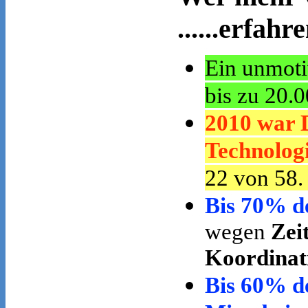
......erfah
Ein unmoti
bis zu 20.
2010 war D
Technologi
22 von 58.
Bis 70% de
wegen
Zei
Koordinat
Bis 60% d