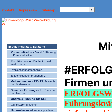
Kontakt
Impressum
Sitemap
Mi
Impuls-Referate & Beratung
Kommunikation - Die Nr.1
Führung
= Kommunikation
Konflikte lösen - Die Nr.2
sonst
wird es teuer
#ERFOLG 
Problemlösungstechniken ...
Entscheidungen brauchen ...
Firmen u
Verhandlungen
WIN/WIN, Strategie
und Vorbereitung
Situativer Führungsstil
- Chancen
ERFOLGS
und Nutzen
Optimale Führung-Die Nr.3
Führungskrä
Gut mit
Zeit
umgehen
Unternehmen
erkennen/optimieren