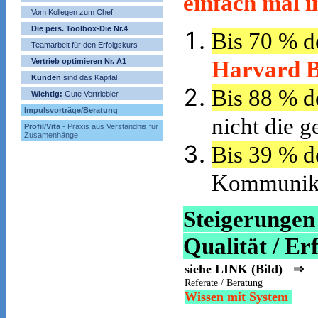
einfach mal i
Vom Kollegen zum Chef
Die pers. Toolbox-Die Nr.4
Bis 70 % d
Teamarbeit für den Erfolgskurs
Harvard B
Vertrieb optimieren Nr. A1
Kunden
sind das Kapital
Bis 88 % d
Wichtig:
Gute Vertriebler
Impulsvorträge/Beratung
nicht die 
Profil/Vita
- Praxis aus Verständnis für
Zusamenhänge
Bis 39 % d
Kommunikat
Steigerunge
Qualität / Erf
siehe LINK (Bild) ⇒
Referate / Beratung
Wissen mit System