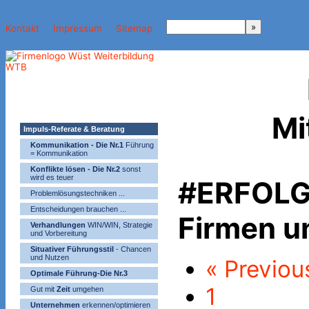
Kontakt
Impressum
Sitemap
Mi
Impuls-Referate & Beratung
Kommunikation - Die Nr.1
Führung
= Kommunikation
Konflikte lösen - Die Nr.2
sonst
wird es teuer
#ERFOLG 
Problemlösungstechniken ...
Entscheidungen brauchen ...
Firmen u
Verhandlungen
WIN/WIN, Strategie
und Vorbereitung
Situativer Führungsstil
- Chancen
und Nutzen
« Previou
Optimale Führung-Die Nr.3
1
Gut mit
Zeit
umgehen
Unternehmen
erkennen/optimieren