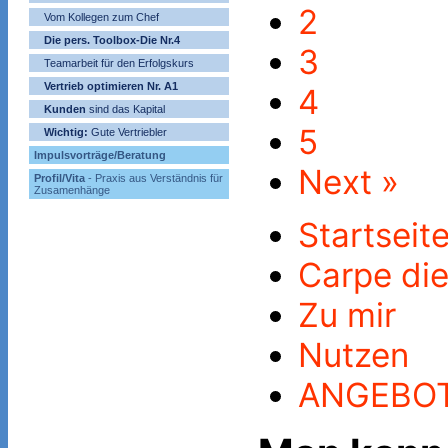
2
Vom Kollegen zum Chef
Die pers. Toolbox-Die Nr.4
3
Teamarbeit für den Erfolgskurs
Vertrieb optimieren Nr. A1
4
Kunden
sind das Kapital
5
Wichtig:
Gute Vertriebler
Impulsvorträge/Beratung
Next »
Profil/Vita
- Praxis aus Verständnis für
Zusamenhänge
Startseit
Carpe di
Zu mir
Nutzen
ANGEBO