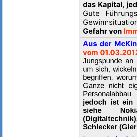
das Kapital, je
Gute Führung
Gewinnsituatio
Gefahr von
Imm
Aus der McKin
vom 01.03.201
Jungspunde an 
um sich, wickeln
begriffen, woru
Ganze nicht eig
Personalabbau 
jedoch ist ein
siehe Nokia
(Digitaltechn
Schlecker (Gier