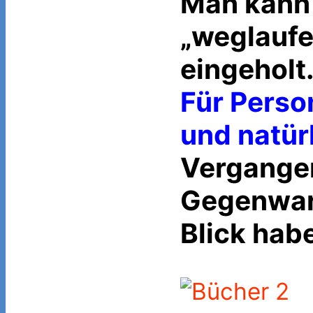
Man kann 
„weglaufe
eingeholt
Für Perso
und natür
Vergangen
Gegenwart
Blick hab